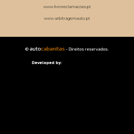
www.livroreclamacoes.pt
www.arbitragemauto.pt
auto
cabanitas
©
- Direitos reservados.
Developed by: