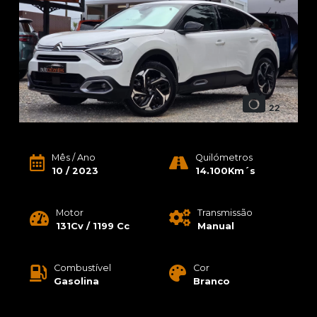
22
Mês / Ano
Quilómetros
10 / 2023
14.100Km´s
Motor
Transmissão
131Cv / 1199 Cc
Manual
Combustível
Cor
Gasolina
Branco